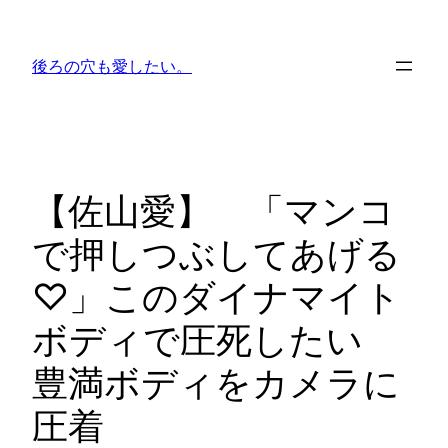
内
容
後ろの穴も愛したい。
を
ス
キ
ッ
プ
【佐山愛】 「マンコ
で押しつぶしてあげる
♡」このダイナマイト
ボディで圧死したい
豊満ボディをカメラに
圧着