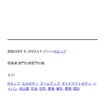
投稿日
8月 9, 2023
カテゴリー:
Hカップ
投稿者:
前門の虎肛門の狼
タグ:
Hカップ
, 
エロボディ
, 
ズームアップ
, 
ダイナマイトボディ
, 
パ
イパン
, 
佐山愛
, 
圧迫
, 
巨乳
, 
愛液
, 
爆乳
, 
豊満
, 
隠語