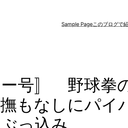
Sample Page
このブログで
ラー号〛 野球拳
愛撫もなしにパイ
りぶっ込み