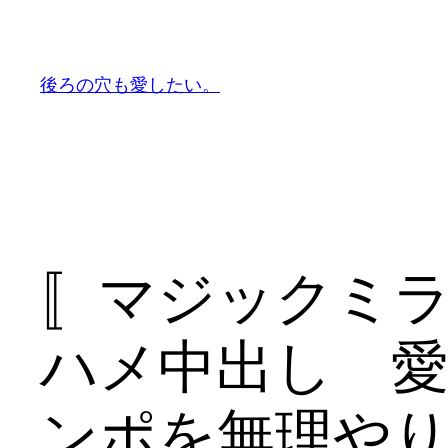
内
容
を
後ろの穴も愛したい。
ス
キ
ッ
プ
〚マジックミ
ハメ中出し 
ンポを無理や