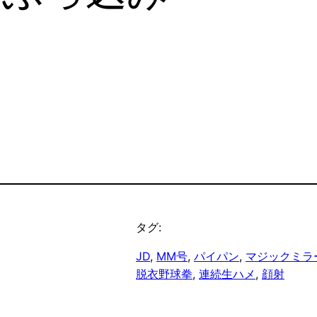
タグ:
JD
, 
MM号
, 
パイパン
, 
マジックミラ
脱衣野球拳
, 
連続生ハメ
, 
顔射