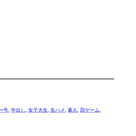
ー号
, 
中出し
, 
女子大生
, 
生ハメ
, 
素人
, 
罰ゲーム
, 