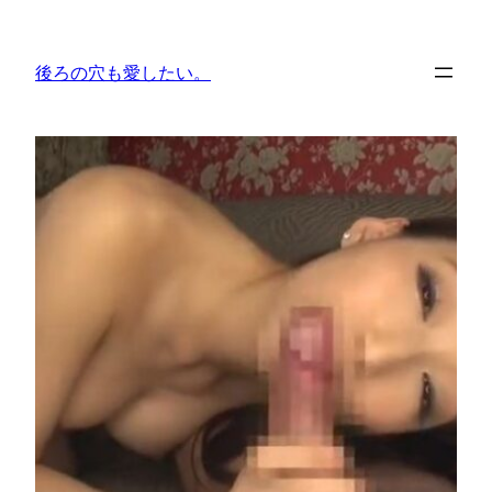
内
容
後ろの穴も愛したい。
を
ス
キ
ッ
プ