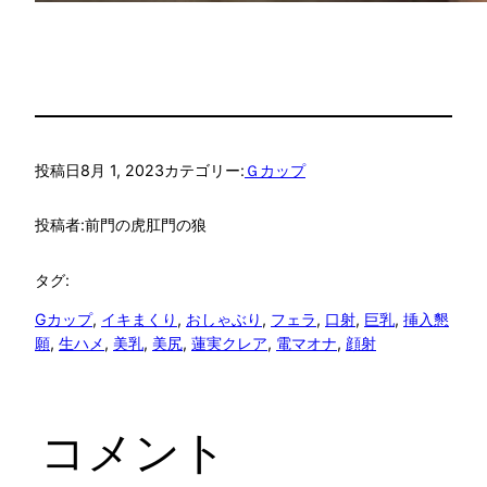
投稿日
8月 1, 2023
カテゴリー:
Ｇカップ
投稿者:
前門の虎肛門の狼
タグ:
Gカップ
, 
イキまくり
, 
おしゃぶり
, 
フェラ
, 
口射
, 
巨乳
, 
挿入懇
願
, 
生ハメ
, 
美乳
, 
美尻
, 
蓮実クレア
, 
電マオナ
, 
顔射
コメント