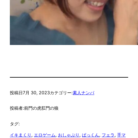
投稿日
7月 30, 2023
カテゴリー:
素人ナンパ
投稿者:
前門の虎肛門の狼
タグ:
イキまくり
, 
エロゲーム
, 
おしゃぶり
, 
ぱっくん
, 
フェラ
, 
手マ