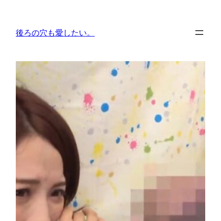
内
容
後ろの穴も愛したい。
を
ス
キ
ッ
プ