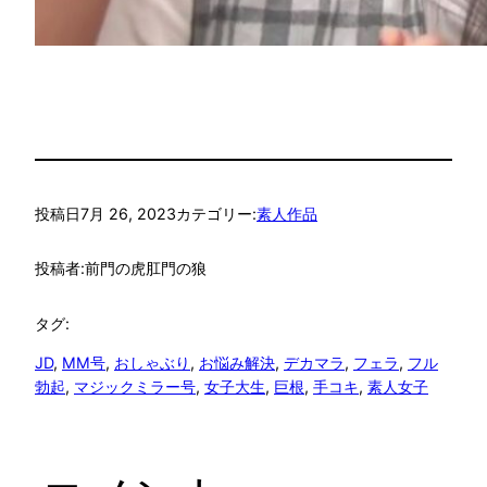
投稿日
7月 26, 2023
カテゴリー:
素人作品
投稿者:
前門の虎肛門の狼
タグ:
JD
, 
MM号
, 
おしゃぶり
, 
お悩み解決
, 
デカマラ
, 
フェラ
, 
フル
勃起
, 
マジックミラー号
, 
女子大生
, 
巨根
, 
手コキ
, 
素人女子