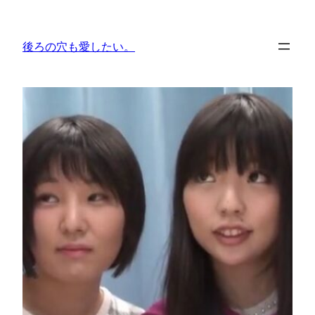
内
容
後ろの穴も愛したい。
を
ス
キ
ッ
プ