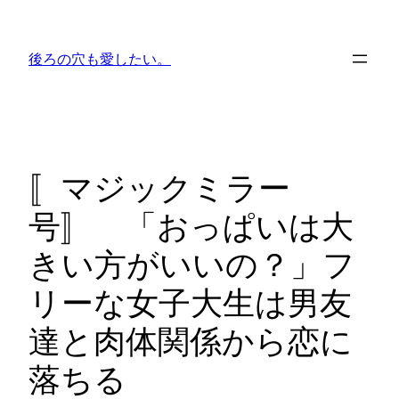
内
容
後ろの穴も愛したい。
を
ス
キ
ッ
プ
〚マジックミラー
号〛 「おっぱいは大
きい方がいいの？」フ
リーな女子大生は男友
達と肉体関係から恋に
落ちる