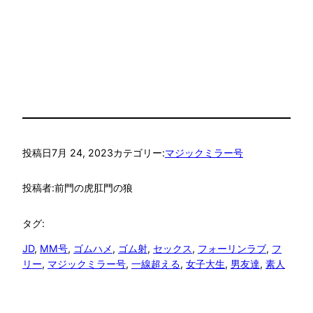
投稿日
7月 24, 2023
カテゴリー:
マジックミラー号
投稿者:
前門の虎肛門の狼
タグ:
JD
, 
MM号
, 
ゴムハメ
, 
ゴム射
, 
セックス
, 
フォーリンラブ
, 
フ
リー
, 
マジックミラー号
, 
一線超える
, 
女子大生
, 
男友達
, 
素人