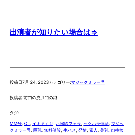
出演者が知りたい場合は⇒
投稿日
7月 24, 2023
カテゴリー:
マジックミラー号
投稿者:
前門の虎肛門の狼
タグ:
MM号
, 
OL
, 
イキまくり
, 
お掃除フェラ
, 
セクハラ健診
, 
マジッ
クミラー号
, 
巨乳
, 
無料健診
, 
生ハメ
, 
発情
, 
素人
, 
美乳
, 
肉棒検