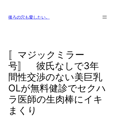
内
容
後ろの穴も愛したい。
を
ス
キ
ッ
プ
〚マジックミラー
号〛 彼氏なしで3年
間性交渉のない美巨乳
OLが無料健診でセクハ
ラ医師の生肉棒にイキ
まくり