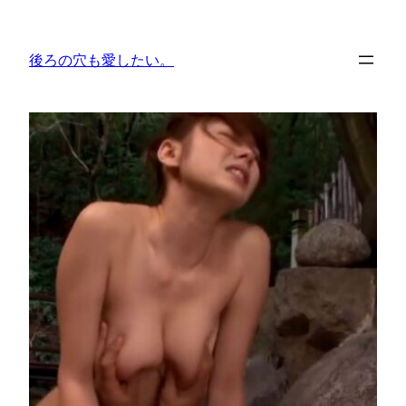
内
容
後ろの穴も愛したい。
を
ス
キ
ッ
プ