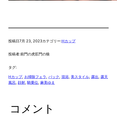
投稿日
7月 23, 2023
カテゴリー:
Hカップ
投稿者:
前門の虎肛門の狼
タグ:
Hカップ
, 
お掃除フェラ
, 
バック
, 
混浴
, 
美スタイル
, 
露出
, 
露天
風呂
, 
顔射
, 
騎乗位
, 
麻美ゆま
コメント