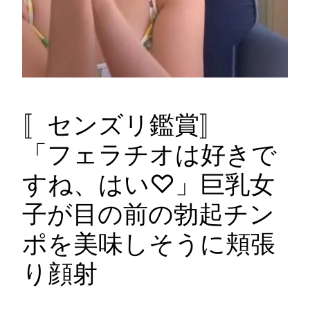
〚センズリ鑑賞〛
「フェラチオは好きで
すね、はい♡」巨乳女
子が目の前の勃起チン
ポを美味しそうに頬張
り顔射