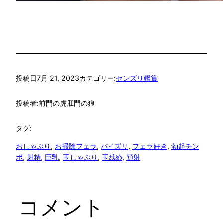
投稿日
7月 21, 2023
カテゴリー:
センズリ鑑賞
投稿者:
前門の虎肛門の狼
タグ:
おしゃぶり
, 
お掃除フェラ
, 
パイズリ
, 
フェラ好き
, 
勃起チン
ポ
, 
射精
, 
巨乳
, 
玉しゃぶり
, 
玉舐め
, 
顔射
コメント