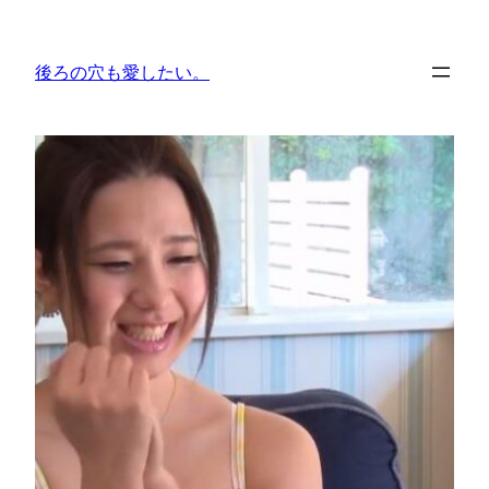
内
容
後ろの穴も愛したい。
を
ス
キ
ッ
プ