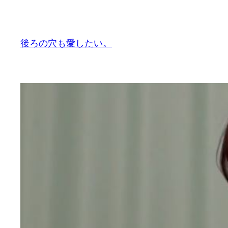
内
容
を
後ろの穴も愛したい。
ス
キ
ッ
プ