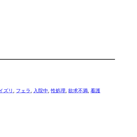
イズリ
, 
フェラ
, 
入院中
, 
性処理
, 
欲求不満
, 
看護