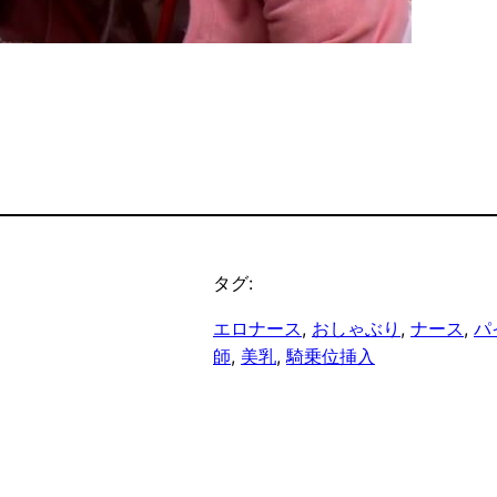
タグ:
エロナース
, 
おしゃぶり
, 
ナース
, 
パ
師
, 
美乳
, 
騎乗位挿入