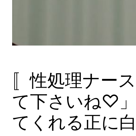
〚性処理ナー
て下さいね♡
てくれる正に