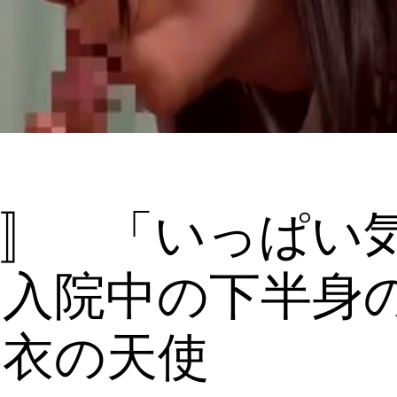
ス〛 「いっぱい
」入院中の下半身
白衣の天使