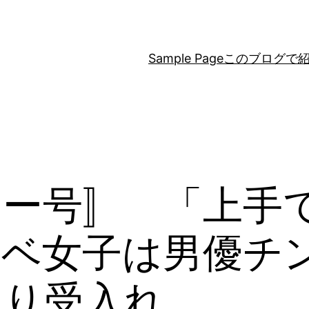
Sample Page
このブログで
ラー号〛 「上手
ケベ女子は男優チ
なり受入れ