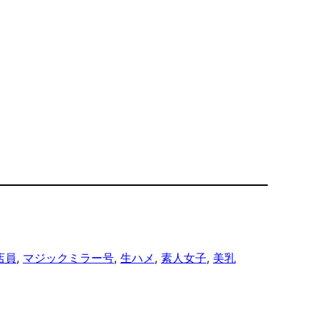
店員
, 
マジックミラー号
, 
生ハメ
, 
素人女子
, 
美乳