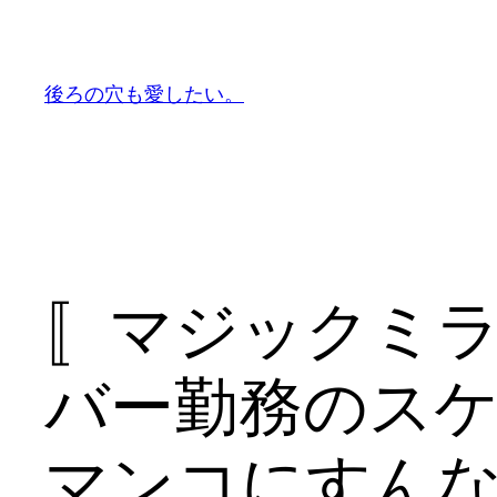
内
容
を
後ろの穴も愛したい。
ス
キ
ッ
プ
〚マジックミ
バー勤務のス
マンコにすん