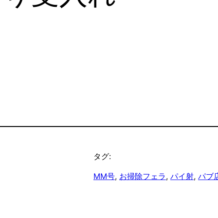
タグ:
MM号
, 
お掃除フェラ
, 
パイ射
, 
パブ