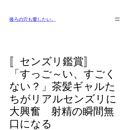
内
容
後ろの穴も愛したい。
を
ス
キ
ッ
プ
〚センズリ鑑賞〛
「すっご～い、すごく
ない？」茶髪ギャルた
ちがリアルセンズリに
大興奮 射精の瞬間無
口になる