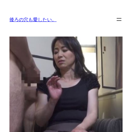
内
容
後ろの穴も愛したい。
を
ス
キ
ッ
プ