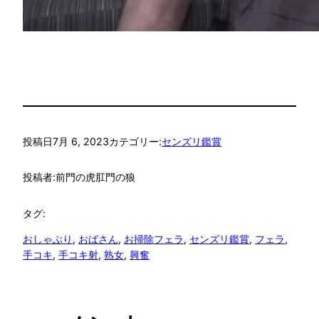
投稿日
7月 6, 2023
カテゴリー:
センズリ鑑賞
投稿者:
前門の虎肛門の狼
タグ:
おしゃぶり
, 
おばさん
, 
お掃除フェラ
, 
センズリ鑑賞
, 
フェラ
, 
手コキ
, 
手コキ射
, 
熟女
, 
興奮