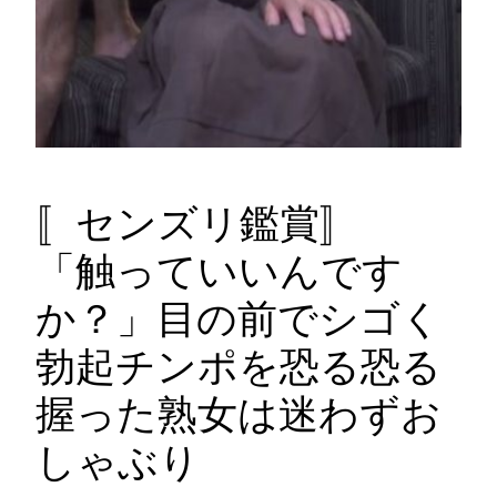
〚センズリ鑑賞〛
「触っていいんです
か？」目の前でシゴく
勃起チンポを恐る恐る
握った熟女は迷わずお
しゃぶり