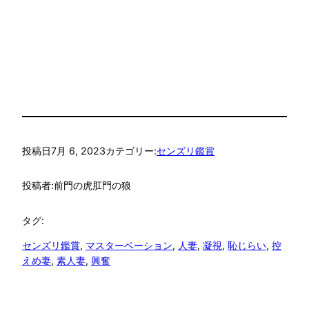
投稿日
7月 6, 2023
カテゴリー:
センズリ鑑賞
投稿者:
前門の虎肛門の狼
タグ:
センズリ鑑賞
, 
マスターベーション
, 
人妻
, 
凝視
, 
恥じらい
, 
控
えめ妻
, 
素人妻
, 
興奮