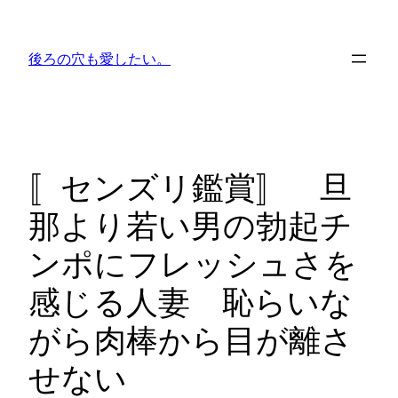
内
容
後ろの穴も愛したい。
を
ス
キ
ッ
プ
〚センズリ鑑賞〛 旦
那より若い男の勃起チ
ンポにフレッシュさを
感じる人妻 恥らいな
がら肉棒から目が離さ
せない