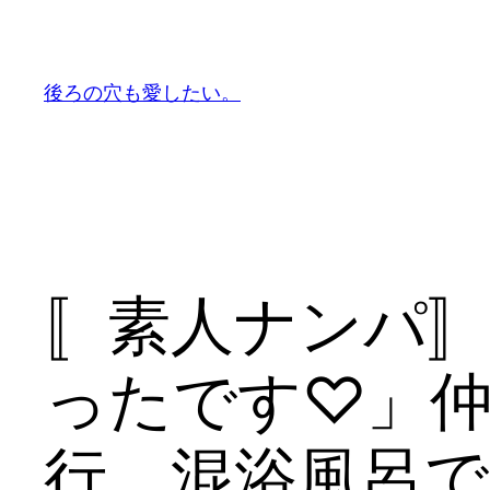
内
容
を
後ろの穴も愛したい。
ス
キ
ッ
プ
〚素人ナンパ
ったです♡」
行 混浴風呂で