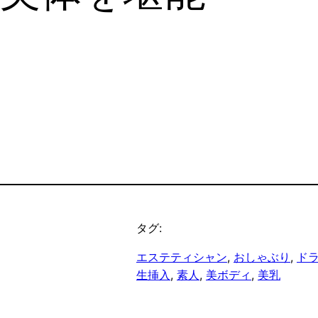
タグ:
エステティシャン
, 
おしゃぶり
, 
ド
生挿入
, 
素人
, 
美ボディ
, 
美乳