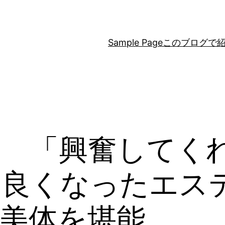
Sample Page
このブログで
〛 「興奮してく
仲良くなったエス
美体を堪能