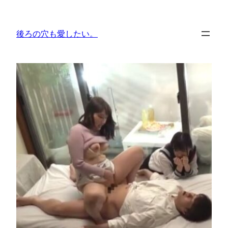
内
容
後ろの穴も愛したい。
を
ス
キ
ッ
プ