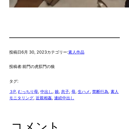
投稿日
6月 30, 2023
カテゴリー:
素人作品
投稿者:
前門の虎肛門の狼
タグ:
３P
, 
むっちり母
, 
中出し
, 
娘
, 
息子
, 
母
, 
生ハメ
, 
禁断行為
, 
素人
モニタリング
, 
近親相姦
, 
連続中出し
コメント