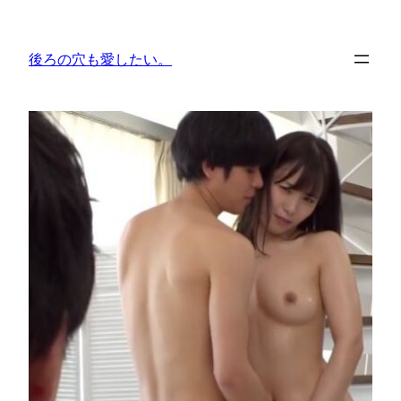
内
容
後ろの穴も愛したい。
を
ス
キ
ッ
プ