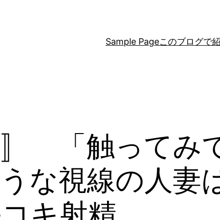
Sample Page
このブログで
賞〛 「触ってみ
そうな視線の人妻
手コキ射精