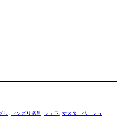
ズリ
, 
センズリ鑑賞
, 
フェラ
, 
マスターベーショ