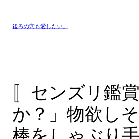
内
容
を
後ろの穴も愛したい。
ス
キ
ッ
プ
〚センズリ鑑
か？」物欲し
棒をしゃぶり