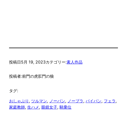
投稿日
5月 19, 2023
カテゴリー:
素人作品
投稿者:
前門の虎肛門の狼
タグ:
おしゃぶり
, 
ツルマン
, 
ノーパン
, 
ノーブラ
, 
パイパン
, 
フェラ
, 
家庭教師
, 
生ハメ
, 
眼鏡女子
, 
騎乗位