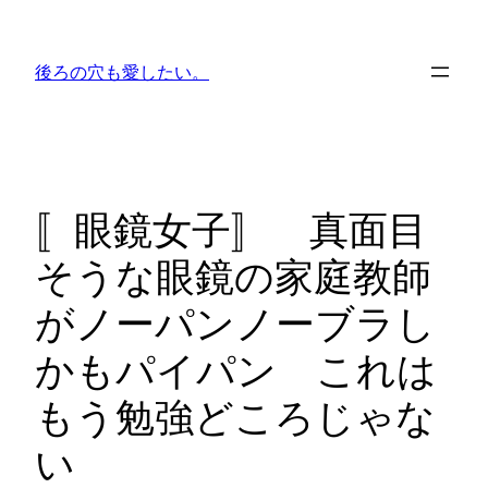
内
容
後ろの穴も愛したい。
を
ス
キ
ッ
プ
〚眼鏡女子〛 真面目
そうな眼鏡の家庭教師
がノーパンノーブラし
かもパイパン これは
もう勉強どころじゃな
い