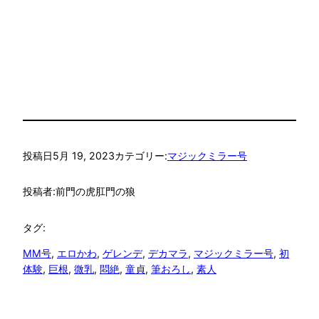
投稿日
5月 19, 2023
カテゴリー:
マジックミラー号
投稿者:
前門の虎肛門の狼
タグ:
MM号
, 
エロかわ
, 
ゲレンデ
, 
デカマラ
, 
マジックミラー号
, 
初
体験
, 
巨根
, 
微乳
, 
悶絶
, 
童貞
, 
筆おろし
, 
素人