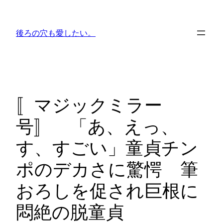
内
容
後ろの穴も愛したい。
を
ス
キ
ッ
プ
〚マジックミラー
号〛 「あ、えっ、
す、すごい」童貞チン
ポのデカさに驚愕 筆
おろしを促され巨根に
悶絶の脱童貞