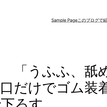
Sample Page
このブログで
〛 「うふふ、舐
が口だけでゴム装
で下ろす