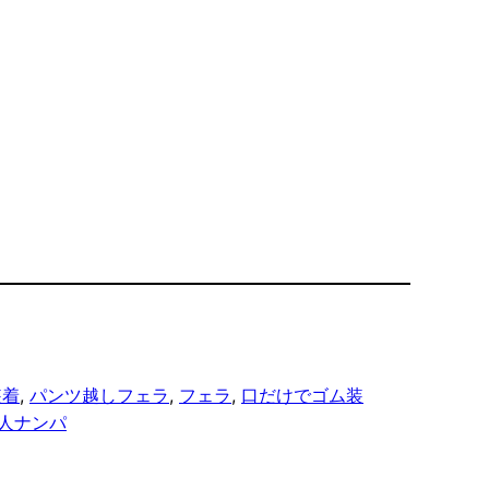
装着
, 
パンツ越しフェラ
, 
フェラ
, 
口だけでゴム装
人ナンパ