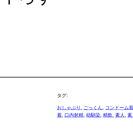
タグ:
おしゃぶり
, 
ごっくん
, 
コンドーム
着
, 
口内射精
, 
幼馴染
, 
精飲
, 
素人
, 
素