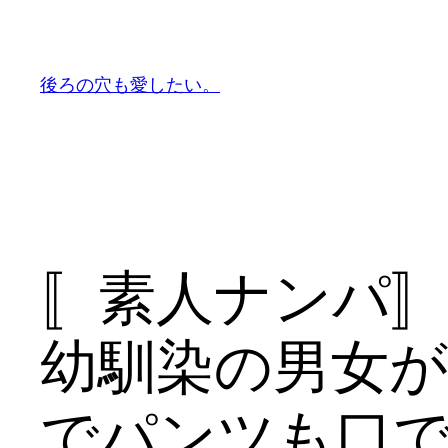
内
容
を
後ろの穴も愛したい。
ス
キ
ッ
プ
〚素人ナンパ
幼馴染の男女
でパンツも口