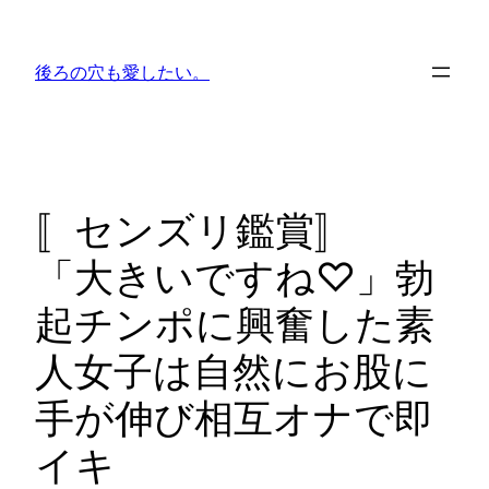
内
容
後ろの穴も愛したい。
を
ス
キ
ッ
プ
〚センズリ鑑賞〛
「大きいですね♡」勃
起チンポに興奮した素
人女子は自然にお股に
手が伸び相互オナで即
イキ