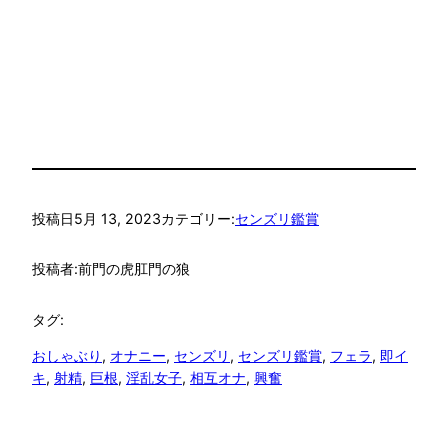
投稿日
5月 13, 2023
カテゴリー:
センズリ鑑賞
投稿者:
前門の虎肛門の狼
タグ:
おしゃぶり
, 
オナニー
, 
センズリ
, 
センズリ鑑賞
, 
フェラ
, 
即イ
キ
, 
射精
, 
巨根
, 
淫乱女子
, 
相互オナ
, 
興奮