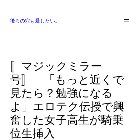
内
容
後ろの穴も愛したい。
を
ス
キ
ッ
プ
〚マジックミラー
号〛 「もっと近くで
見たら？勉強になる
よ」エロテク伝授で興
奮した女子高生が騎乗
位生挿入