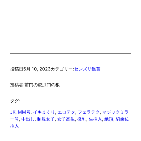
投稿日
5月 10, 2023
カテゴリー:
センズリ鑑賞
投稿者:
前門の虎肛門の狼
タグ:
JK
, 
MM号
, 
イキまくり
, 
エロテク
, 
フェラテク
, 
マジックミラ
ー号
, 
中出し
, 
制服女子
, 
女子高生
, 
微乳
, 
生挿入
, 
絶頂
, 
騎乗位
挿入