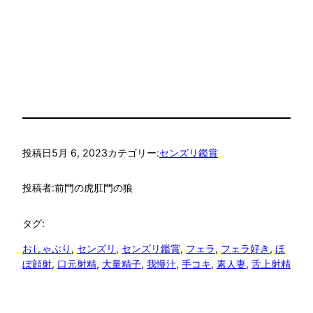
投稿日
5月 6, 2023
カテゴリー:
センズリ鑑賞
投稿者:
前門の虎肛門の狼
タグ:
おしゃぶり
, 
センズリ
, 
センズリ鑑賞
, 
フェラ
, 
フェラ好き
, 
ほ
ぼ顔射
, 
口元射精
, 
大量精子
, 
我慢汁
, 
手コキ
, 
素人妻
, 
舌上射精