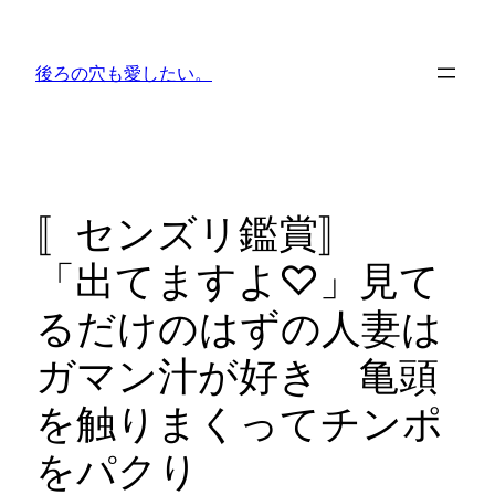
内
容
後ろの穴も愛したい。
を
ス
キ
ッ
プ
〚センズリ鑑賞〛
「出てますよ♡」見て
るだけのはずの人妻は
ガマン汁が好き 亀頭
を触りまくってチンポ
をパクり