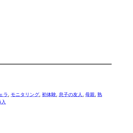
ェラ
, 
モニタリング
, 
初体験
, 
息子の友人
, 
母親
, 
熟
挿入