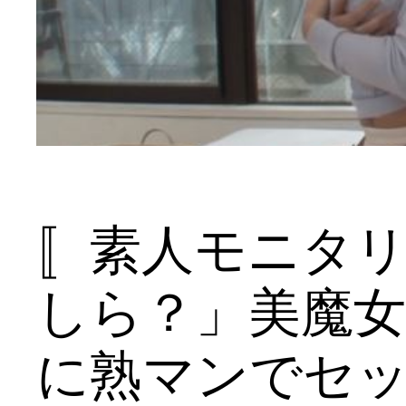
〚素人モニタ
しら？」美魔
に熟マンでセ