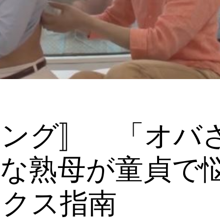
リング〛 「オバ
女な熟母が童貞で
ックス指南