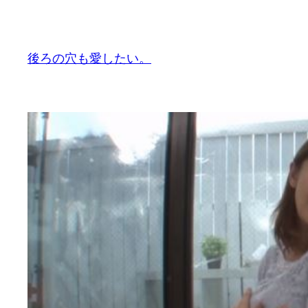
内
容
を
後ろの穴も愛したい。
ス
キ
ッ
プ