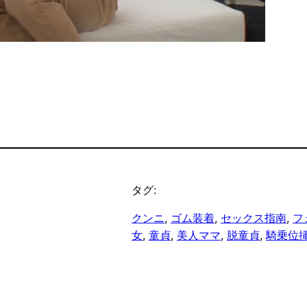
タグ:
クンニ
, 
ゴム装着
, 
セックス指南
, 
フ
女
, 
童貞
, 
美人ママ
, 
脱童貞
, 
騎乗位