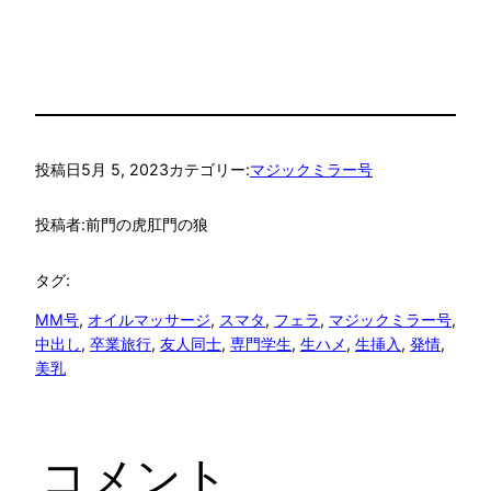
投稿日
5月 5, 2023
カテゴリー:
マジックミラー号
投稿者:
前門の虎肛門の狼
タグ:
MM号
, 
オイルマッサージ
, 
スマタ
, 
フェラ
, 
マジックミラー号
, 
中出し
, 
卒業旅行
, 
友人同士
, 
専門学生
, 
生ハメ
, 
生挿入
, 
発情
, 
美乳
コメント