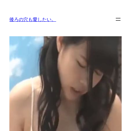
内
容
後ろの穴も愛したい。
を
ス
キ
ッ
プ