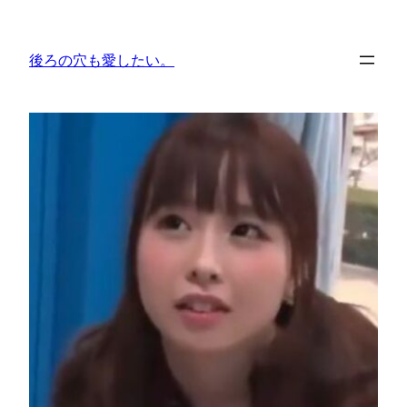
内
容
後ろの穴も愛したい。
を
ス
キ
ッ
プ