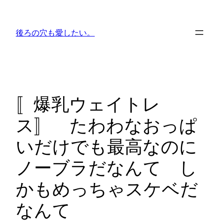
内
容
後ろの穴も愛したい。
を
ス
キ
ッ
プ
〚爆乳ウェイトレ
ス〛 たわわなおっぱ
いだけでも最高なのに
ノーブラだなんて し
かもめっちゃスケベだ
なんて