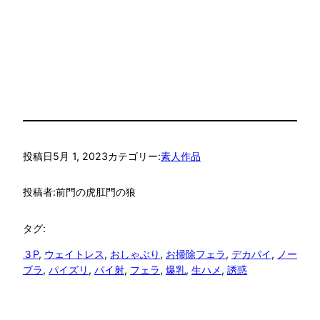
投稿日
5月 1, 2023
カテゴリー:
素人作品
投稿者:
前門の虎肛門の狼
タグ:
３P
, 
ウェイトレス
, 
おしゃぶり
, 
お掃除フェラ
, 
デカパイ
, 
ノー
ブラ
, 
パイズリ
, 
パイ射
, 
フェラ
, 
爆乳
, 
生ハメ
, 
誘惑