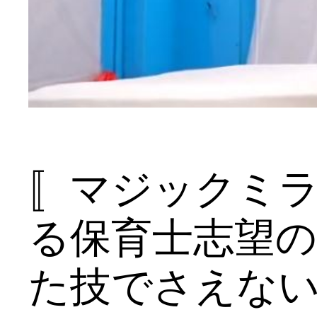
〚マジックミ
る保育士志望の
た技でさえな