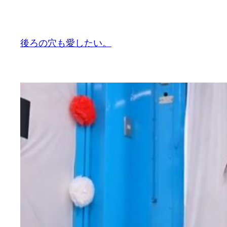
内
容
を
後ろの穴も愛したい。
ス
キ
ッ
プ