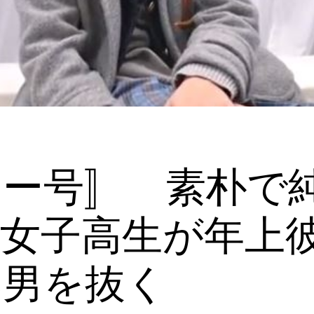
ラー号〛 素朴で
女子高生が年上
い男を抜く