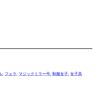
ル
, 
フェラ
, 
マジックミラー号
, 
制服女子
, 
女子高