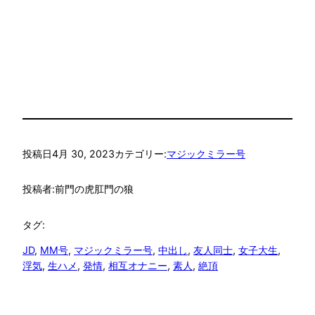
投稿日
4月 30, 2023
カテゴリー:
マジックミラー号
投稿者:
前門の虎肛門の狼
タグ:
JD
, 
MM号
, 
マジックミラー号
, 
中出し
, 
友人同士
, 
女子大生
, 
浮気
, 
生ハメ
, 
発情
, 
相互オナニー
, 
素人
, 
絶頂