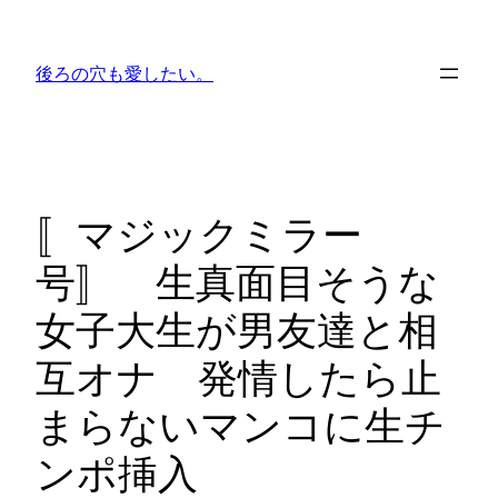
内
容
後ろの穴も愛したい。
を
ス
キ
ッ
プ
〚マジックミラー
号〛 生真面目そうな
女子大生が男友達と相
互オナ 発情したら止
まらないマンコに生チ
ンポ挿入