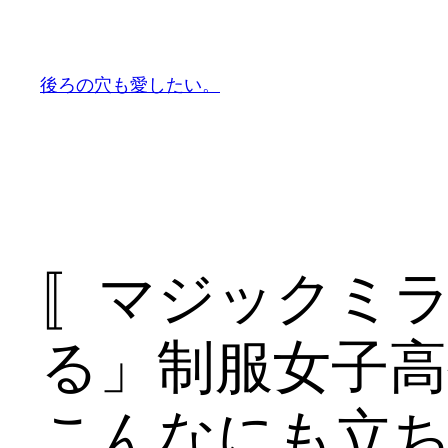
内
容
を
後ろの穴も愛したい。
ス
キ
ッ
プ
〚マジックミ
る」制服女子
こんなにも立