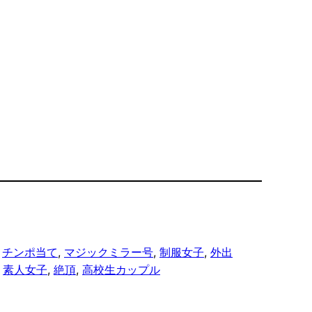
 
チンポ当て
, 
マジックミラー号
, 
制服女子
, 
外出
 
素人女子
, 
絶頂
, 
高校生カップル