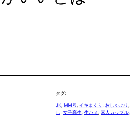
タグ:
JK
, 
MM号
, 
イキまくり
, 
おしゃぶり
,
し
, 
女子高生
, 
生ハメ
, 
素人カップル
,