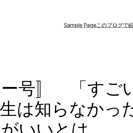
Sample Page
このブログで
ラー号〛 「すご
高生は知らなかっ
ちがいいとは