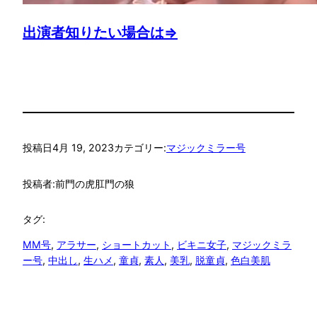
出演者知りたい場合は⇒
投稿日
4月 19, 2023
カテゴリー:
マジックミラー号
投稿者:
前門の虎肛門の狼
タグ:
MM号
, 
アラサー
, 
ショートカット
, 
ビキニ女子
, 
マジックミラ
ー号
, 
中出し
, 
生ハメ
, 
童貞
, 
素人
, 
美乳
, 
脱童貞
, 
色白美肌