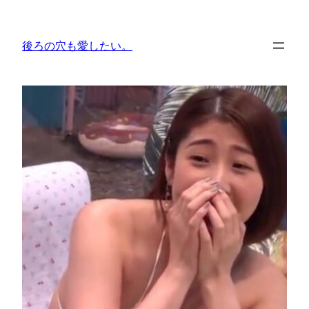
内
容
後ろの穴も愛したい。
を
ス
キ
ッ
プ