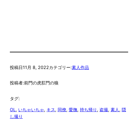
投稿日
11月 8, 2022
カテゴリー:
素人作品
投稿者:
前門の虎肛門の狼
タグ:
OL
, 
いちゃいちゃ
, 
キス
, 
同僚
, 
愛撫
, 
持ち帰り
, 
盗撮
, 
素人
, 
隠
し撮り