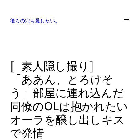
内
容
後ろの穴も愛したい。
を
ス
キ
ッ
プ
〚素人隠し撮り〛
「ああん、とろけそ
う」部屋に連れ込んだ
同僚のOLは抱かれたい
オーラを醸し出しキス
で発情