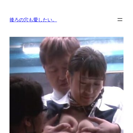
内
容
後ろの穴も愛したい。
を
ス
キ
ッ
プ