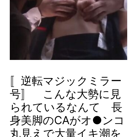
〚逆転マジックミラー
号〛 こんな大勢に見
られているなんて 長
身美脚のCAがオ●ンコ
丸見えで大量イキ潮を