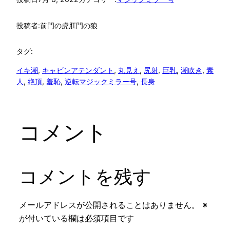
投稿者:
前門の虎肛門の狼
タグ:
イキ潮
, 
キャビンアテンダント
, 
丸見え
, 
尻射
, 
巨乳
, 
潮吹き
, 
素
人
, 
絶頂
, 
羞恥
, 
逆転マジックミラー号
, 
長身
コメント
コメントを残す
メールアドレスが公開されることはありません。
※
が付いている欄は必須項目です