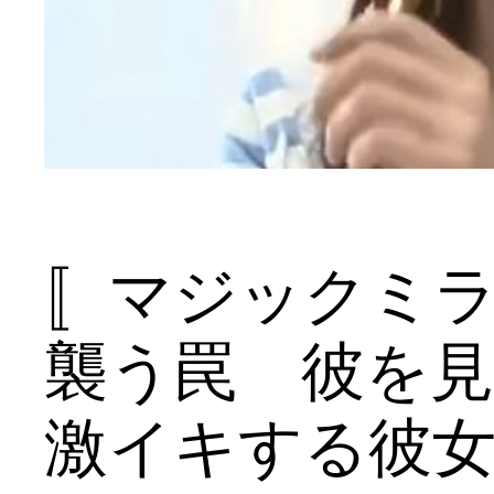
〚マジックミ
襲う罠 彼を
激イキする彼