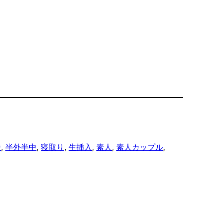
ジ
, 
半外半中
, 
寝取り
, 
生挿入
, 
素人
, 
素人カップル
, 