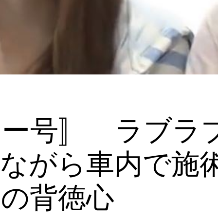
ラー号〛 ラブラ
見ながら車内で施
女の背徳心