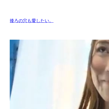
内
容
を
後ろの穴も愛したい。
ス
キ
ッ
プ