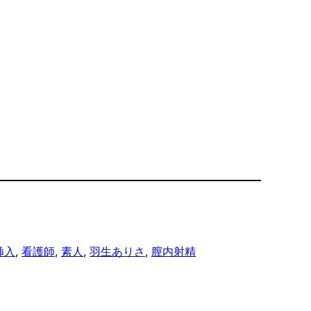
挿入
, 
看護師
, 
素人
, 
羽生ありさ
, 
膣内射精