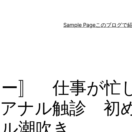
Sample Page
このブログで
ラー〛 仕事が忙
アナル触診 初
ナル潮吹き