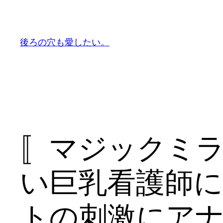
内
容
を
後ろの穴も愛したい。
ス
キ
ッ
プ
〚マジックミ
い巨乳看護師に
トの刺激にア