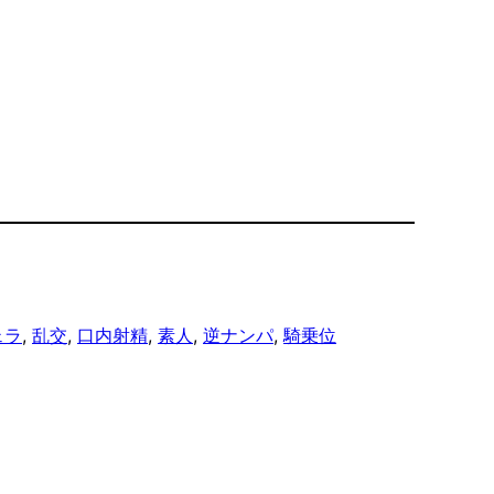
ェラ
, 
乱交
, 
口内射精
, 
素人
, 
逆ナンパ
, 
騎乗位