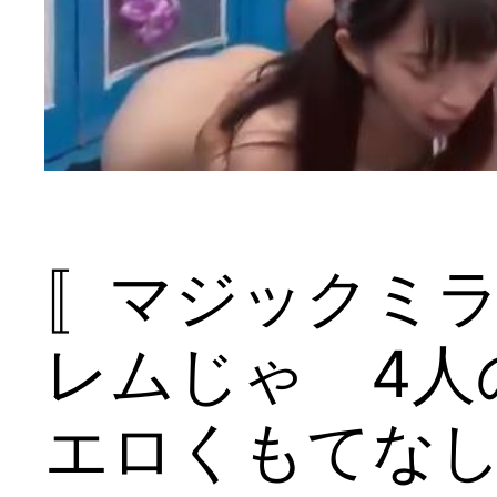
〚マジックミ
レムじゃ 4人
エロくもてな