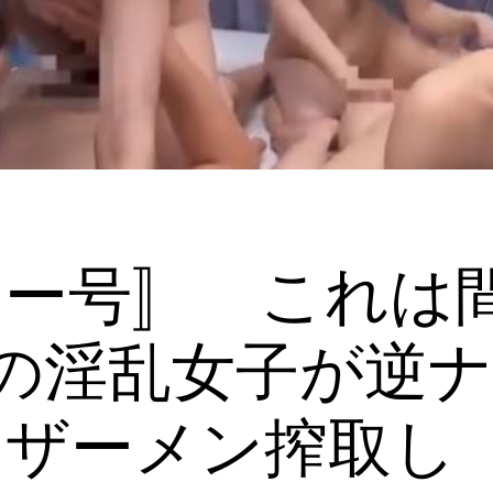
ラー号〛 これは
の淫乱女子が逆
しザーメン搾取し