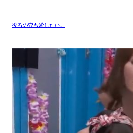
内
容
を
後ろの穴も愛したい。
ス
キ
ッ
プ