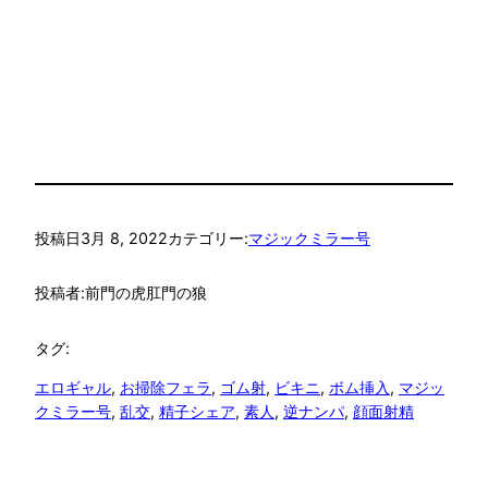
投稿日
3月 8, 2022
カテゴリー:
マジックミラー号
投稿者:
前門の虎肛門の狼
タグ:
エロギャル
, 
お掃除フェラ
, 
ゴム射
, 
ビキニ
, 
ボム挿入
, 
マジッ
クミラー号
, 
乱交
, 
精子シェア
, 
素人
, 
逆ナンパ
, 
顔面射精