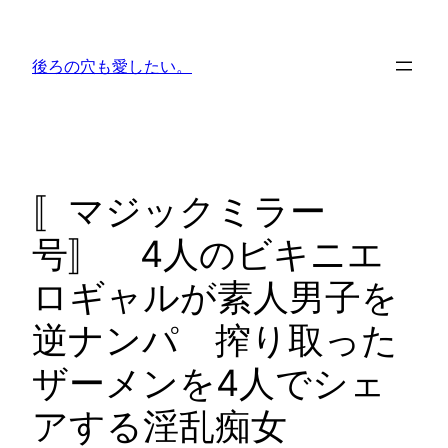
内
容
後ろの穴も愛したい。
を
ス
キ
ッ
プ
〚マジックミラー
号〛 4人のビキニエ
ロギャルが素人男子を
逆ナンパ 搾り取った
ザーメンを4人でシェ
アする淫乱痴女