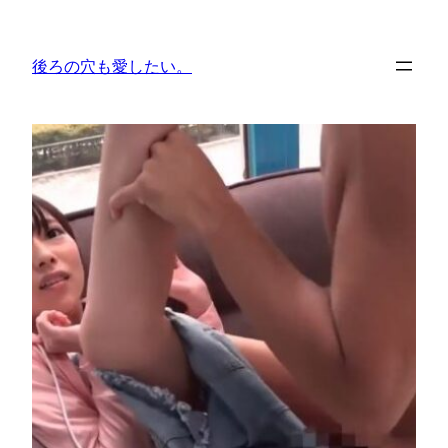
内
容
後ろの穴も愛したい。
を
ス
キ
ッ
プ