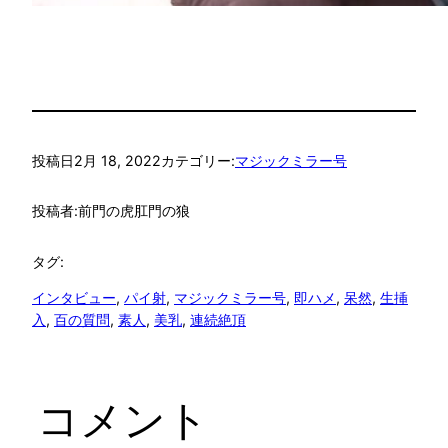
投稿日
2月 18, 2022
カテゴリー:
マジックミラー号
投稿者:
前門の虎肛門の狼
タグ:
インタビュー
, 
パイ射
, 
マジックミラー号
, 
即ハメ
, 
呆然
, 
生挿
入
, 
百の質問
, 
素人
, 
美乳
, 
連続絶頂
コメント